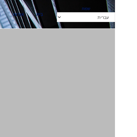
שפות
בית
אודות
ה